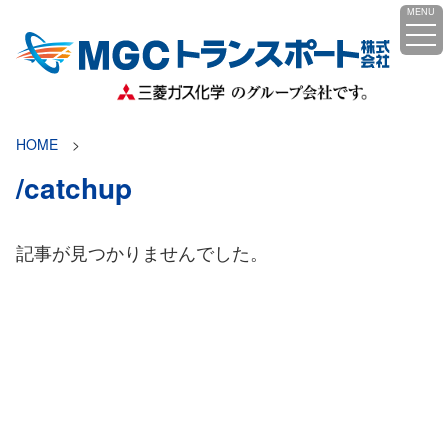
コ
MENU
ン
テ
ン
ツ
へ
HOME
ス
/catchup
キ
ッ
プ
記事が見つかりませんでした。