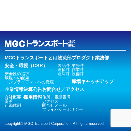
MGCトランスポートとは
物流部
プロダクト業務部
安全・環境（CSR）
製品課
業務課
運輸課
作業課
安全性の追求
倉庫課
設備課
環境への配慮
職場キャッチアップ
コンプライアンスへの徹底
企業情報
決算公告
お問合せ／アクセス
採用情報
会社概要
住所／電話番号
沿革
アクセス
組織体制
問合せメール
プライバシーポリシー
copyright© MGC Transport Corporation. All rights reserved.