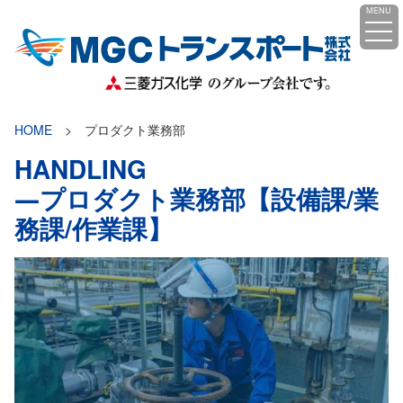
コ
MENU
ン
テ
ン
ツ
へ
HOME
プロダクト業務部
ス
HANDLING
キ
―プロダクト業務部【設備課/業
ッ
プ
務課/作業課】