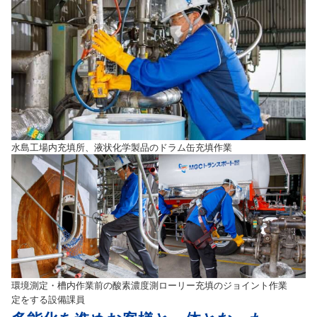
水島工場内充填所、液状化学製品のドラム缶充填作業
環境測定・槽内作業前の酸素濃度測
ローリー充填のジョイント作業
定をする設備課員