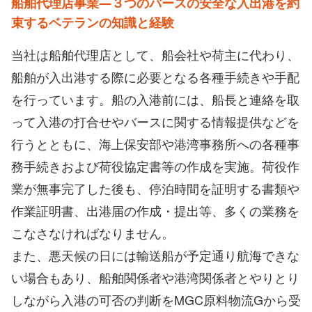
船舶代理店事業―３つのバースの安全な入出港を
約
束するベテランの知識と経験
当社は船舶代理店として、船会社や荷主に代わり、
船舶が入出港する際に必要となる各種手続きや手配
を行っています。船の入港前には、船長と連絡を取
って入港の打合せやバースに関する情報提供などを
行うとともに、海上保安部や港湾事務所への各種事
務手続きおよび荷役協定書等の作成を実施。荷役作
業が無事完了した後も、停泊時間を証明する書類や
作業証明書、出港届の作成・提出等、多くの業務を
こなさなければなりません。
また、悪天候の日には輸送船が予定通り航海できな
い場合もあり、船舶関係者や港湾関係者とやりとり
しながら入港の可否の判断をMGC原料物流Gから受